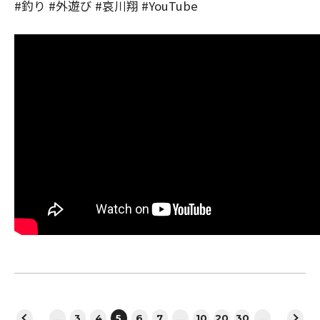
#釣り #外遊び #哀川翔 #YouTube
...
3
4
5
6
7
...
10
20
30
...